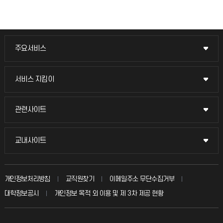
주요서비스
주요서비스
교무회의방송
서비스 지킴이
서비스 지킴이
교수채용
묻고 답하기
관련사이트
관련사이트
시설예약
불친절신고
국방헬프콜
교내사이트
교내사이트
인터넷증명
자주 묻는 질문(FAQ)
발전기금
교수회
입학안내
개인정보처리방침
교직원찾기
이메일주소 무단수집거부
칭찬마당
산학협력단
교육혁신본부
대학정보공시
개인정보 목적 외 이용 및 제 3차 제공 현황
직원채용
학생서비스 지킴이
소비자생활협동조합
국제교류과