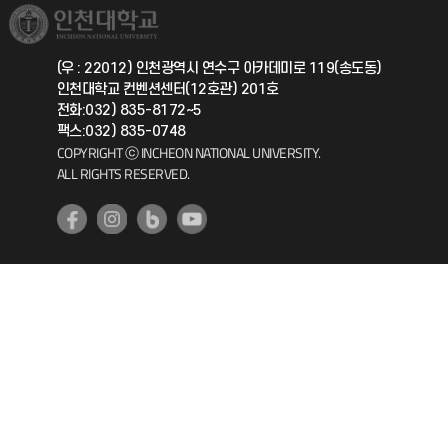
취업정보(학생)
총동문회
국제지원과
(우 : 22012) 인천광역시 연수구 아카데미로 119(송도동)
인천대학교 컨벤션센터(12호관) 201호
공자아카데미
전화:032) 835-8172~5
팩스:032) 835-0748
기초교육원
COPYRIGHT ⓒ INCHEON NATIONAL UNIVERSITY.
ALL RIGHTS RESERVED.
공학교육혁신센터
대학생활상담센터
사회봉사센터
생활원
원격지원