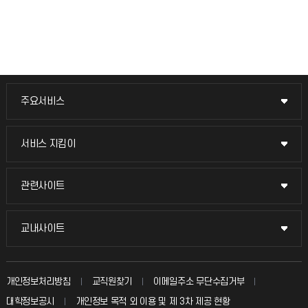
주요서비스
주요서비스
교무회의방송
서비스 지킴이
서비스 지킴이
교수채용
묻고 답하기
관련사이트
관련사이트
시설예약
불친절신고
국방헬프콜
교내사이트
교내사이트
인터넷증명
자주 묻는 질문(FAQ)
발전기금
교수회
입학안내
개인정보처리방침
교직원찾기
이메일주소 무단수집거부
칭찬마당
산학협력단
교육혁신본부
대학정보공시
개인정보 목적 외 이용 및 제 3차 제공 현황