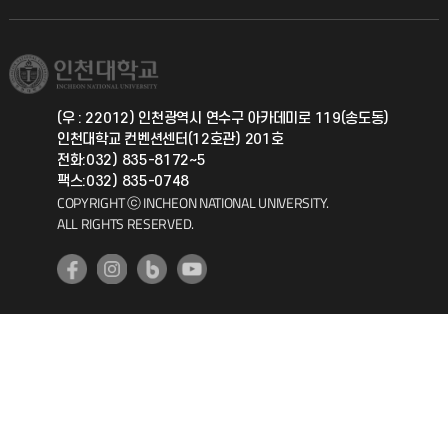
직원채용
학생서비스 지킴이
소비자생활협동조합
국제교류과
취업정보(학생)
총동문회
국제지원과
(우 : 22012) 인천광역시 연수구 아카데미로 119(송도동)
인천대학교 컨벤션센터(12호관) 201호
공자아카데미
전화:032) 835-8172~5
팩스:032) 835-0748
기초교육원
COPYRIGHT ⓒ INCHEON NATIONAL UNIVERSITY.
ALL RIGHTS RESERVED.
공학교육혁신센터
대학생활상담센터
사회봉사센터
생활원