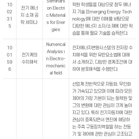
Seminars
10
학원 학생들을 대상으로 첨두 에너
전기 에너
on Electri
02
지 기술 (Emerging Energy Tech
지 소재 공
c Material
31
nology)에 대한 이해를 바탕으로
학 세미나
s for Ener
5
다양한 에너지 소자/소재에 대한 학
gies
습을 통해 필요 기술을 습득한다.
Numerical
10
전자에너지변환시스템의 전자장 수
Analysis i
01
전기계의
치해석을 위한 유한요소법에 대해
n Electro-
59
수치해석
서 소개하고, 다양한 경계조건에 대
mechanic
6
하여 분포해석을 수행한다.
al field
산업계 전반적으로 자동화, 무인화
가 가속되고 있으며 이에 따라 모든
제어의 가장 기본이 되는 동력원 및
그의 변환에 대한 관심이 크게 높아
지고 있다. 특히 전기자동차에 대한
관심이 증폭되면서 엔진에 해당하
는 주축 구동장치역할을 하는 전동
기 및 제어에 관한 관심이 고조되고