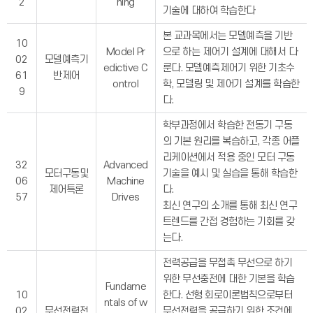
2
ning
기술에 대하여 학습한다
본 교과목에서는 모델예측을 기반
10
Model Pr
으로 하는 제어기 설계에 대해서 다
02
모델예측기
edictive C
룬다. 모델예측제어기 위한 기초수
61
반제어
ontrol
학, 모델링 및 제어기 설계를 학습한
9
다.
학부과정에서 학습한 전동기 구동
의 기본 원리를 복습하고, 각종 어플
리케이션에서 적용 중인 모터 구동
32
Advanced
모터구동및
기술을 예시 및 실습을 통해 학습한
06
Machine
제어특론
다.
57
Drives
최신 연구의 소개를 통해 최신 연구
트렌드를 간접 경험하는 기회를 갖
는다.
전력공급을 무접촉 무선으로 하기
위한 무선충전에 대한 기본을 학습
Fundame
10
한다. 선형 회로이론법칙으로부터
ntals of w
02
무선전력전
무선전력을 공급하기 위한 조건에