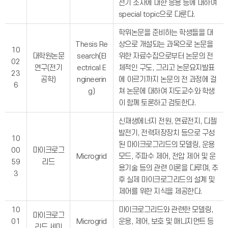
전기 소자에 대한 응용 등에 대하여
special topic으로 다룬다.
학위논문을 준비하는 학생들을 대
Thesis Re
상으로 개설되는 과목으로 논문을
10
대학원논문
search(El
위한 자료수집으로부터 논문의 전
02
연구(전기
ectrical E
체적인 구도, 그리고 논문요지발표
23
공학)
ngineerin
에 이르기까지 논문의 전 과정에 걸
6
g)
쳐 논문에 대하여 지도교수와 학생
이 함께 토론하고 검토한다.
신재생에너지 전원, 연료전지, 디젤
발전기, 전력저장장치 등으로 구성
10
된 마이크로그리드의 모델링, 운용
00
마이크로그
Microgrid
모드, 주파수 제어, 전압 제어 및 운
59
리드
용기술 등의 관련 이론을 다루며, 추
3
후 실제 마이크로그리드의 설계 및
제어를 위한 지식을 제공한다.
10
마이크로그리드와 관련한 모델링,
마이크로그
01
Microgrid
운용, 제어, 보호 및 매니지먼트 등
리드 세미