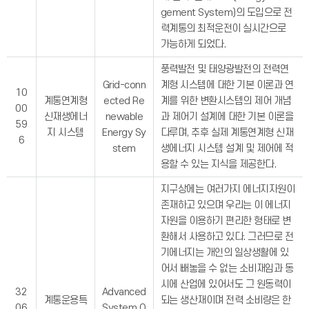
gement System)의 도입으로 전
력계통의 최적운전이 실시간으로
가능하게 되었다.
풍력발전 및 태양광발전의 전력연
Grid-conn
계형 시스템에 대한 기본 이론과 연
10
계통연계형
ected Re
계를 위한 변환시스템의 제어 개념
00
신재생에너
newable
과 제어기 설계에 대한 기본 이론을
59
지 시스템
Energy Sy
다루며, 추후 실제 계통연계형 신재
6
stem
생에너지 시스템 설계 및 제어에 적
용할 수 있는 지식을 제공한다.
지구상에는 여러가지 에너지자원이
존재하고 있으며 우리는 이 에너지
자원을 이용하기 편리한 형태로 변
환해서 사용하고 있다. 그러므로 전
기에너지는 개인의 일상생활에 있
어서 빼놓을 수 없는 소비재임과 동
시에 산업에 있어서도 그 원동력이
32
Advanced
계통운용특
되는 생산재이며 전력 소비량은 한
06
System O