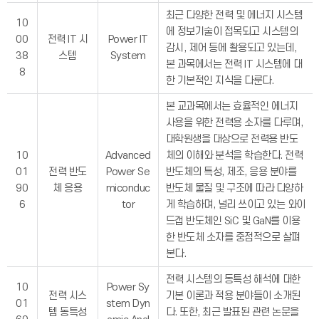
최근 다양한 전력 및 에너지 시스템
10
에 정보기술이 접목되고 시스템의
00
전력 IT 시
Power IT
감시, 제어 등에 활용되고 있는데,
38
스템
System
본 과목에서는 전력 IT 시스템에 대
8
한 기본적인 지식을 다룬다.
본 교과목에서는 효율적인 에너지
사용을 위한 전력용 소자를 다루며,
대학원생을 대상으로 전력용 반도
10
Advanced
체의 이해와 분석을 학습한다. 전력
01
전력 반도
Power Se
반도체의 특성, 제조, 응용 분야를
90
체 응용
miconduc
반도체 물질 및 구조에 따라 다양하
6
tor
게 학습하며, 널리 쓰이고 있는 와이
드갭 반도체인 SiC 및 GaN를 이용
한 반도체 소자를 중점적으로 살펴
본다.
전력 시스템의 동특성 해석에 대한
10
Power Sy
전력 시스
기본 이론과 적용 분야들이 소개된
01
stem Dyn
템 동특성
다. 또한, 최근 발표된 관련 논문을