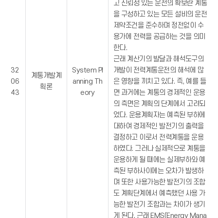
고 신뢰성 있는 운전의 확보란 계통
을 구성하고 있는 모든 설비의 운전
제약조건을 준수하며 정전없이 수
용가에 전력을 공급하는 것을 의미
한다.
근래 계산기의 발달과 해석도구의
32
System Pl
개발이 전력계통운전의 해석에 많
계통개발계
06
anning Th
은 영향을 끼치고 있다. 즉, 예를 들
획론
43
eory
면 과거에는 계통의 경제적인 운용
의 측면은 계획의 단계에서 고려되
었다. 운용계획자는 예측된 부하에
대하여 경제적인 발전기의 출력을
결정하고 이로서 전력계통을 운용
하였다. 그러나 실제적으로 계통을
운용하게 될 때에는 실제부하와 예
측된 부하사이에는 오차가 발생하
며 또한 사용가능한 발전기의 조합
도 계획단계에서 예측했던 사용 가
능한 발전기 조합과는 차이가 생기
게 된다. 근래 EMS(Energy Mana