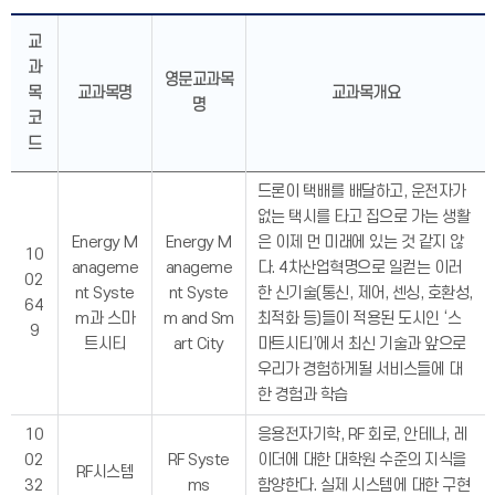
교
과
영문교과목
목
교과목명
교과목개요
명
코
드
드론이 택배를 배달하고, 운전자가
없는 택시를 타고 집으로 가는 생활
Energy M
Energy M
은 이제 먼 미래에 있는 것 같지 않
10
anageme
anageme
다. 4차산업혁명으로 일컫는 이러
02
nt Syste
nt Syste
한 신기술(통신, 제어, 센싱, 호환성,
64
m과 스마
m and Sm
최적화 등)들이 적용된 도시인 ‘스
9
트시티
art City
마트시티’에서 최신 기술과 앞으로
우리가 경험하게될 서비스들에 대
한 경험과 학습
10
응용전자기학, RF 회로, 안테나, 레
02
RF Syste
이더에 대한 대학원 수준의 지식을
RF시스템
32
ms
함양한다. 실제 시스템에 대한 구현