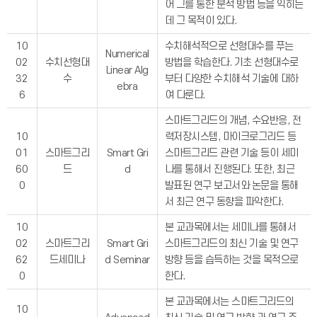
어 그를 통한 분석 방법 등을 익히는
데 그 목적이 있다.
10
수치해석적으로 선형대수를 푸는
Numerical
02
수치선형대
방법을 학습한다. 기초 선형대수로
Linear Alg
32
수
부터 다양한 수치해석 기술에 대하
ebra
6
여 다룬다.
스마트그리드의 개념, 수요반응, 전
10
력저장시스템, 마이크로그리드 등
01
스마트그리
Smart Gri
스마트그리드 관련 기술 등이 세미
60
드
d
나를 통해서 진행된다. 또한, 최근
0
발표된 연구 보고서와 논문을 통해
서 최근 연구 동향을 파악한다.
10
본 교과목에서는 세미나를 통해서
02
스마트그리
Smart Gri
스마트그리드의 최신 기술 및 연구
62
드세미나
d Seminar
방향 등을 습득하는 것을 목적으로
0
한다.
본 교과목에서는 스마트그리드의
10