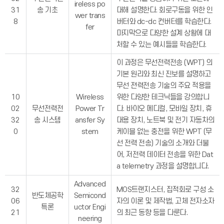
ireless po
31
송 기초
대해 설명한다. 회로구동을 위한 인
wer trans
8
버터와 dc-dc 컨버터를 학습한다.
fer
마지막으로 다양한 설계 상황에 대
처할 수 있는 예시들을 학습한다.
이 과정은 무선전력전송 (WPT) 의
기본 원리와 최신 진보를 설명하고
무선 젼력전송 기술의 주요 적용을
10
Wireless
위한 다양한 테크닉들을 강의합니
02
무선전력전
Power Tr
다. 바이오 메디컬, 모바일 장치, 휴
32
송 시스템
ansfer Sy
대용 장치, 노트북 및 전기 자동차의
0
stem
케이블 없는 충전을 위한 WPT (무
선 전력 전송) 기술의 소개와 더불
어, 저전력 데이터 전송을 위한 Dat
a telemetry 과정을 설명합니다.
Advanced
32
MOS트랜지스터, 집적회로 구성 소
반도체공학
Semicond
06
자의 이론 및 제작법, 고체 전자소자
특론
uctor Engi
21
의 최근 동향 등을 다룬다.
neering