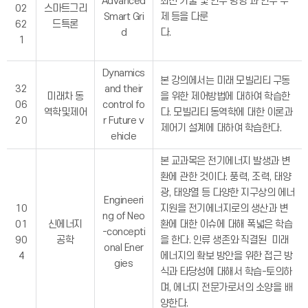
Advanced
최신 기술 및 연구 방향 과 연구 주
02
스마트그리
Smart Gri
제 등을 다룬
62
드특론
d
다.
1
Dynamics
본 강의에서는 미래 모빌리티 구동
32
and their
미래차 동
을 위한 제어방법에 대하여 학습한
06
control fo
역학및제어
다. 모빌리티 동역학에 대한 이론과
20
r Future v
제어기 설계에 대하여 학습한다.
ehicle
본 교과목은 전기에너지 발생과 변
환에 관한 것이다. 풍력, 조력, 태양
광, 태양열 등 다양한 지구상의 에너
Engineeri
10
지원을 전기에너지로의 생산과 변
ng of Neo
01
신에너지
환에 대한 이슈에 대해 폭넓은 학습
-concepti
90
공학
을 한다. 인류 생존와 직결된 미래
onal Ener
4
에너지의 확보 방안을 위한 접근 방
gies
식과 타당성에 대해서 학습-토의하
며, 에너지 전문가로서의 소양을 배
양한다.