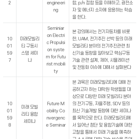
2
engineeri
합, p/n 접합 등을 이해하고, 광전소
ng
자 및 에너지 소자에 응용하는 학습
을 한다.
Seminiar
본 강의에서는 전기자동차를 비롯
on Electri
10
미래모빌리
한, UAM, 전기추진 선박 등의 미래
c Propulsi
01
티 구동시
모빌리티 분야의 전기추진관련 최
on syste
59
스템 세미
신기술 동향을 알아보고 핵심구동
m for Futu
7
나
기술 관련 설계, 제어, 시뮬레이션
rist mobili
및 전동화 이슈에 대해서 살펴본다
ty
본 과목은 미래모빌리티에 대해 전
공하고자 하는 대학원 학생들을 대
상으로 다양한 미래 모빌리티 분야
10
Future M
의 전기구동, 자율주행, SDV 등의
미래 모빌
01
obility Co
최신 기술개발 동향에 대한 세미나
리티 융합
59
nvergenc
를 목적으로 한다. 미래모빌리티에
세미나
8
e Seminar
서 일어난 첨단 및 융합기술에 대한
고찰을 통해서 미래 기술을 예측하