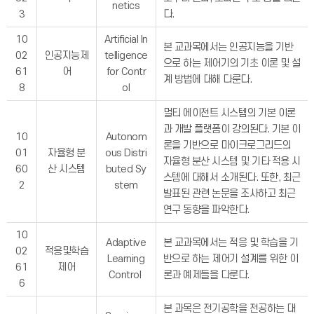
netics
3
다.
10
Artificial In
본 교과목에서는 인공지능을 기반
02
인공지능제
telligence
으로 하는 제어기의 기초 이론 및 설
61
어
for Contr
계 방법에 대해 다룬다.
8
ol
멀티 에이전트 시스템의 기본 이론
과 개발 플랫폼이 강의된다. 기본 이
10
Autonom
론을 기반으로 마이크로그리드의
01
자율형 분
ous Distri
자율형 분산 시스템 및 기타 적용 시
60
산 시스템
buted Sy
스템에 대해서 소개된다. 또한, 최근
2
stem
발표된 관련 논문을 조사하고 최근
연구 동향을 파악한다.
10
Adaptive
본 교과목에서는 적응 및 학습을 기
02
적응및학습
Learning
반으로 하는 제어기 설계를 위한 이
61
제어
Control
론과 예제들을 다룬다.
6
본 과목은 전기공학을 전공하는 대