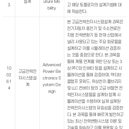
설계
uture Mo
3
고 해당 토폴로지의 설계기법에 대
bility
해 학습한다.
본 고급전력전자시스템설계 과목은
전기자동차 충전기 및 수소연료전
지용 전력변환기 등 현재 산업에서
널리 사용되고 있는 주요 회로들을
설계하고 이를 시뮬레이션 검증하
는 것을 중점으로 한다. 본 과목을
통해 계통 연계를 위한 단상 또는 3
Advanced
10
상 PFC와 인버터 등을 설계하고 시
고급전력전
Power Ele
02
뮬레이션을 통해 검증하며, 액티브
자시스템설
ctronics S
61
클램프 포워드, 위상천이 풀브리지
계
ystem De
4
및 LLC 컨버터 등의 고급 비절연 전
sign
력전자시스템들을 설계와 함께 시
뮬레이션을 수행하여 실제 설계된
전력전자시스템의 유효성을 검증한
다. 본 과목을 통해 빠르게 발전하고
있는 최신 전력변환시스템 이론 및
기술을 학습하고 이를 용용할 수 있