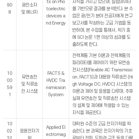
ts on Pho
지식을 가지고 있으며, 실험데이터
90
광전소자
toelectric
를 기반으로 결과를 분석한다. 본 수
8
및 에너지
devices a
업은 광/전기 분야 전공자에게 연구
nd Energy
보고서를 작성하는 고급 기법을 동
반하며, 본 수업을 통해서, 학기 중
에 SCI 논문 1편 이상의 성과를 도
출하도록 한다.
전력계통 기본 이론과 전력계통의
파라미터를 제어하기 위한 유연송
전시스템(Flexible AC Transmissi
10
FACTS &
유연송전
on, FACTS)과 대용량 직류송전 (Hi
00
HVDC Tra
및 직류송
gh Voltage DC, HVDC) 시스템의
59
nsmission
전 시스템
이론과 제어 및 응용을 다루며, 추후
1
System
실제 유연송전 및 직류송전 시스템
의 설계 및 제어에 적용할 수 있는
지식을 제공한다.
10
대학원 수준의 고급 전자기학을 학
Applied El
02
응용전자기
습한다. 본 과목은 전자기학의 기초
ectromag
32
학
로부터 전파, 도파관 구조 등을 다룬