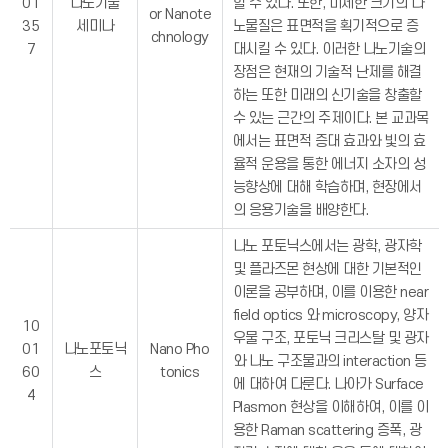
01
나노기술
할 수 있다. 또한, 미세한 크기의 나
or Nanote
35
세미나
노물질은 표면적을 획기적으로 증
chnology
7
대시킬 수 있다. 이러한 나노기술의
장점은 현재의 기술적 난제를 해결
하는 또한 미래의 신기술을 창출할
수 있는 근간의 주제이다. 본 교과목
에서는 표면적 증대 효과와 빛의 효
율적 운용을 통한 에너지 소자의 성
능향상에 대해 학습하며, 현장에서
의 응용기술을 배양한다.
나노 포토닉스에서는 광학, 광자학
및 플라즈몬 현상에 대한 기본적인
이론을 공부하며, 이를 이용한 near
field optics 와 microscopy, 양자
10
우물 구조, 포토닉 크리스탈 및 광자
01
나노포토닉
Nano Pho
와 나노 구조물과의 interaction 등
60
스
tonics
에 대하여 다룬다. 나아가 Surface
4
Plasmon 현상을 이해하여, 이를 이
용한 Raman scattering 증폭, 광