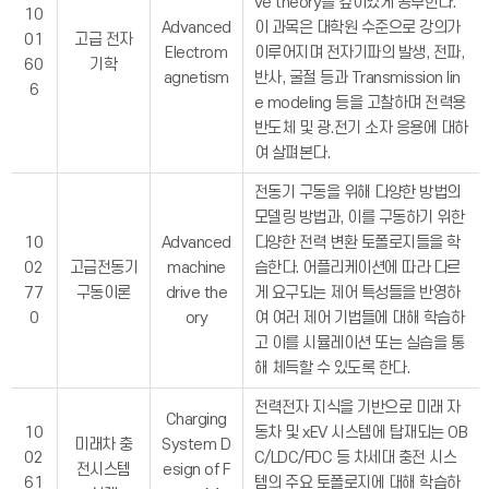
ve theory를 깊이있게 공부한다.
10
Advanced
이 과목은 대학원 수준으로 강의가
01
고급 전자
Electrom
이루어지며 전자기파의 발생, 전파,
60
기학
agnetism
반사, 굴절 등과 Transmission lin
6
e modeling 등을 고찰하며 전력용
반도체 및 광.전기 소자 응용에 대하
여 살펴본다.
전동기 구동을 위해 다양한 방법의
모델링 방법과, 이를 구동하기 위한
10
Advanced
다양한 전력 변환 토폴로지들을 학
02
고급전동기
machine
습한다. 어플리케이션에 따라 다르
77
구동이론
drive the
게 요구되는 제어 특성들을 반영하
0
ory
여 여러 제어 기법들에 대해 학습하
고 이를 시뮬레이션 또는 실습을 통
해 체득할 수 있도록 한다.
전력전자 지식을 기반으로 미래 자
Charging
10
동차 및 xEV 시스템에 탑재되는 OB
미래차 충
System D
02
C/LDC/FDC 등 차세대 충전 시스
전시스템
esign of F
61
템의 주요 토폴로지에 대해 학습하