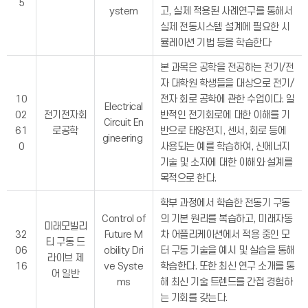
5
ystem
고, 실제 적용된 사례연구를 통해서
실제 전동시스템 설계에 필요한 시
뮬레이션 기법 등을 학습한다
본 과목은 공학을 전공하는 전기/전
자 대학원 학생들을 대상으로 전기/
10
전자 회로 공학에 관한 수업이다. 일
Electrical
02
전기전자회
반적인 전기회로에 대한 이해를 기
Circuit En
61
로공학
반으로 태양전지, 센서, 회로 등에
gineering
0
사용되는 예를 학습하여, 신에너지
기술 및 소자에 대한 이해와 설계를
목적으로 한다.
학부 과정에서 학습한 전동기 구동
Control of
의 기본 원리를 복습하고, 미래자동
미래모빌리
32
Future M
차 어플리케이션에서 적용 중인 모
티 구동 드
06
obility Dri
터 구동 기술을 예시 및 실습을 통해
라이브 제
16
ve Syste
학습한다. 또한 최신 연구 소개를 통
어 일반
ms
해 최신 기술 트렌드를 간접 경험하
는 기회를 갖는다.