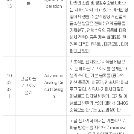
론
나라의 산업 및 생활수준을 나타내
13
peration
는 지표로까지 되고 있다. 이러한 상
황에서 생활 수준의 향상과 산업의
급속한 발달은 전력수요의 급증을
가져왔고, 전력수요의 급증에 대응
해서 전력계통은 계속 확대되어 전
원은 더욱더 원격화, 대규모화, 다양
화되고 있다.
기초적인 전자회로 지식을 바탕으
로 실제 아날로그 회로를 설계할 때
10
Advanced
널리 쓰이는 기본 블록들 (광대역
고급 아놀
02
Analog Cir
연산 증폭기, 비교기, 연속시간 아날
로그 회로
32
cuit Desig
로그 필터, 스위치-커패시터 필터,
설계
1
n
아날로그 디지털 변환기, 디지털 아
날로그 변환기 등)에 대해서 CMOS
중심으로 다루는 고급과정이다.
고급 전자기학 에서는 기본적으로
파동 방정식을 시작으로 microwa