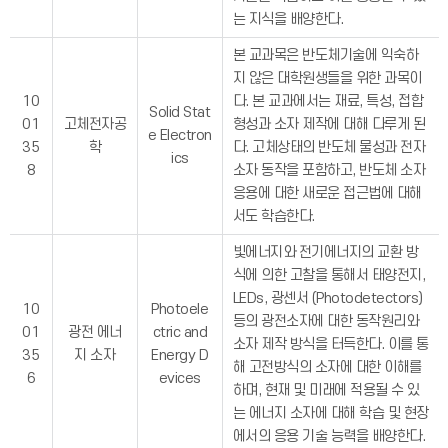
는 지식을 배양한다.
본 교과목은 반도체기술에 익숙하
지 않은 대학원생들을 위한 과목이
10
다. 본 교과에서는 재료, 특성, 접합
Solid Stat
01
고체전자공
형성과 소자 제작에 대해 다루게 된
e Electron
35
학
다. 고체상태의 반도체 물성과 전자
ics
8
소자 동작을 포함하고, 반도체 소자
응용에 대한 새로운 접근법에 대해
서도 학습한다.
빛에너지와 전기에너지의 교환 방
식에 의한 고찰을 통해서 태양전지,
LEDs, 광센서 (Photodetectors)
10
Photoele
등의 광전소자에 대한 동작원리와
01
광전 에너
ctric and
소자 제작 방식을 터득한다. 이를 통
35
지 소자
Energy D
해 고전방식의 소자에 대한 이해를
6
evices
하며, 현재 및 미래에 적용될 수 있
는 에너지 소자에 대해 학습 및 현장
에서의 응용 기술 능력을 배양한다.