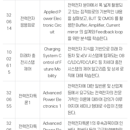
전력전자 분야에서 폭 넓게 활용되
Applied P
고 있는 집적회로의 기본적인 내용
32
전력전자
ower Elec
을 살펴보고, BJT 및 CMOS 를 활
06
응용회로
tronic Circ
용한 Buffer, Amplifier, Current
14
uit
mirror 의 설계와 Feedback loop
을 위한 분석을 학습한다.
Charging
전력전자 지식을 기반으로 미래 자
10
미래차 충
System C
동차 및 xEV 시스템에 탑재되는 OB
02
전시스템
ontrol of F
C/LDC/FDC/UFC 등 차세대 충전
61
제어
uture Mo
시스템의 제어 알고리즘 및 상세 로
5
bility
직에 대해 학습한다.
전력전자에 대한 일반론 및 산업계
32
Advanced
등에서 요구되는 전력전자의 전문
전력전자특
06
Power Ele
가적인 이론에 대하여 강의가 이루
론1
55
ctronics 1
어지며 세미나 형태로 수업이 진행
된다.
32
Advanced
전력전자특론1의 후속과목이며 인
전력전자특