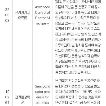
있다. 본 강좌에서는 현대적인 제어
Advanced
이론에 기본을 둔 전동기 제어 장치
32
전기기기제
Control of
의 전반적인 이해를 높이고 나아가
06
어특론
Electric M
현 산업계에서 일반적으로 많이 활
08
achinery
용되고 있는 동기전동기 및 유도전
동기에 대한 벡터제어 원리를 습득
하고 구체적인 구동 방식 및 산업계
의 실제적인 운용 등에 대한 강의가
이루어진다. 본 강좌를 통하여 수강
생들이 기초적 제어원리 뿐만 아니
라 실제적인 운용 방식까지 습득하
게 함으로써 졸업 후 산업 현장에서
접하게 되는 많은 문제점에 대한 해
결 능력을 배양하도록 한다.
본 과목은 전기공학을 전공으로 하
Semicond
는 대학원 학생들을 대상으로 반도
10
uctor mat
체 재료를 이해하고 그에 맞는 소자
02
전기물성특
erials for
및 회로 적용에 이용하는 것을 목적
61
론
electrical
으로 한다. 결정성, 금속-반도체 접