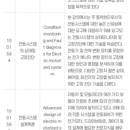
고 스스로에 대한 기술 성숙을 증대
함을 목적으로 한다
본 강의에서는 주 동력원으로서의
전동시스템에 대한 높은 신뢰성에
Condition
대한 요구에 대응하기 위해 요구되
monitorin
는 전동시스템의 상태모니터링 및
10
g and Faul
전동시스템
고장진단에 대한 기술을 학습한다.
01
t diagnosi
의 상태및
전동기 및 전력 변환 장치를 포함하
59
s for Elect
고장진단
는 전기 에너지 변환 장치의 고장에
4
ric motori
대한 원인과 영향을 분석하여 이를
zed syste
바탕으로, 다양한 고정자 절연 상태,
m
베어링, 회전자의 고장을 방지하기
위한 고장 진단 기술을 다룬다.
자동차 및 모빌리티의 여러 가지 부
품이 전동화 추세에 따라 전기에너
Advanced
지에 의하여 움직이고 있다. 이에 따
10
design of
라 각종 시스템을 전동화하기 위한
01
전동시스템
electric m
전기모터, 드라이버회로, 제어기 등
59
설계특론
otorized s
의 설계에 필요한 전문지식을 배우