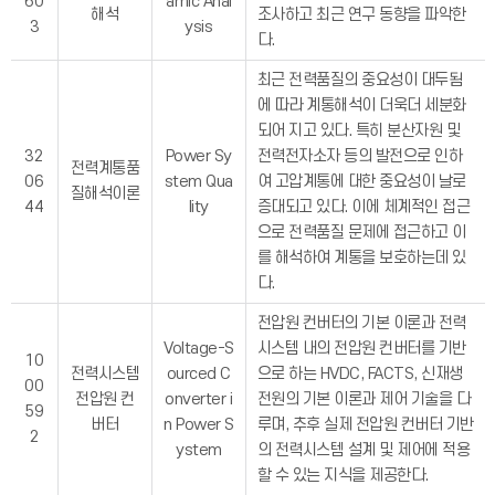
60
amic Anal
해석
조사하고 최근 연구 동향을 파악한
3
ysis
다.
최근 전력품질의 중요성이 대두됨
에 따라 계통해석이 더욱더 세분화
되어 지고 있다. 특히 분산자원 및
32
Power Sy
전력전자소자 등의 발전으로 인하
전력계통품
06
stem Qua
여 고압계통에 대한 중요성이 날로
질해석이론
44
lity
증대되고 있다. 이에 체계적인 접근
으로 전력품질 문제에 접근하고 이
를 해석하여 계통을 보호하는데 있
다.
전압원 컨버터의 기본 이론과 전력
Voltage-S
시스템 내의 전압원 컨버터를 기반
10
전력시스템
ourced C
으로 하는 HVDC, FACTS, 신재생
00
전압원 컨
onverter i
전원의 기본 이론과 제어 기술을 다
59
버터
n Power S
루며, 추후 실제 전압원 컨버터 기반
2
ystem
의 전력시스템 설계 및 제어에 적용
할 수 있는 지식을 제공한다.