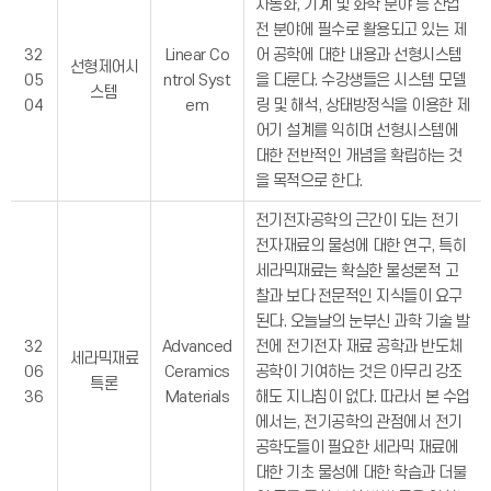
자동화, 기계 및 화학 분야 등 산업
전 분야에 필수로 활용되고 있는 제
32
Linear Co
어 공학에 대한 내용과 선형시스템
선형제어시
05
ntrol Syst
을 다룬다. 수강생들은 시스템 모델
스템
04
em
링 및 해석, 상태방정식을 이용한 제
어기 설계를 익히며 선형시스템에
대한 전반적인 개념을 확립하는 것
을 목적으로 한다.
전기전자공학의 근간이 되는 전기
전자재료의 물성에 대한 연구, 특히
세라믹재료는 확실한 물성론적 고
찰과 보다 전문적인 지식들이 요구
된다. 오늘날의 눈부신 과학 기술 발
32
Advanced
전에 전기전자 재료 공학과 반도체
세라믹재료
06
Ceramics
공학이 기여하는 것은 아무리 강조
특론
36
Materials
해도 지나침이 없다. 따라서 본 수업
에서는, 전기공학의 관점에서 전기
공학도들이 필요한 세라믹 재료에
대한 기초 물성에 대한 학습과 더불