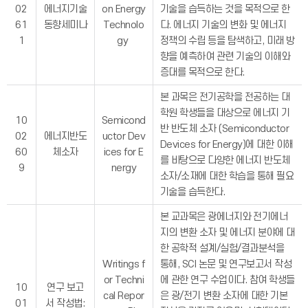
02
에너지기술
on Energy
기술을 습득하는 것을 목적으로 한
61
동향세미나
Technolo
다. 에너지 기술의 변화 및 에너지
1
gy
정책의 수립 등을 탐색하고, 미래 방
향을 예측하여 관련 기술의 이해와
증대를 목적으로 한다.
본 과목은 전기공학을 전공하는 대
학원 학생들을 대상으로 에너지 기
10
Semicond
반 반도체 소자 (Semiconductor
02
에너지반도
uctor Dev
Devices for Energy)에 대한 이해
60
체소자
ices for E
를 바탕으로 다양한 에너지 반도체
9
nergy
소자/소재에 대한 학습을 통해 필요
기술을 습득한다.
본 교과목은 광에너지와 전기에너
지의 변환 소자 및 에너지 분야에 대
한 공학적 설계/실험/결과분석을
Writings f
통해, SCI 논문 및 연구보고서 작성
or Techni
에 관한 연구 수업이다. 참여 학생들
10
연구 보고
cal Repor
은 광/전기 변환 소자에 대한 기본
01
서 작성법: