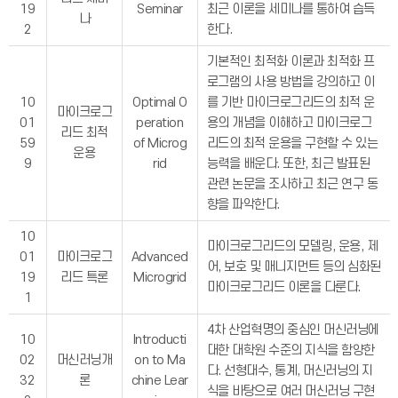
19
Seminar
최근 이론을 세미나를 통하여 습득
나
2
한다.
기본적인 최적화 이론과 최적화 프
로그램의 사용 방법을 강의하고 이
10
Optimal O
를 기반 마이크로그리드의 최적 운
마이크로그
01
peration
용의 개념을 이해하고 마이크로그
리드 최적
59
of Microg
리드의 최적 운용을 구현할 수 있는
운용
9
rid
능력을 배운다. 또한, 최근 발표된
관련 논문을 조사하고 최근 연구 동
향을 파악한다.
10
마이크로그리드의 모델링, 운용, 제
01
마이크로그
Advanced
어, 보호 및 매니지먼트 등의 심화된
19
리드 특론
Microgrid
마이크로그리드 이론을 다룬다.
1
4차 산업혁명의 중심인 머신러닝에
10
Introducti
대한 대학원 수준의 지식을 함양한
02
머신러닝개
on to Ma
다. 선형대수, 통계, 머신러닝의 지
32
론
chine Lear
식을 바탕으로 여러 머신러닝 구현