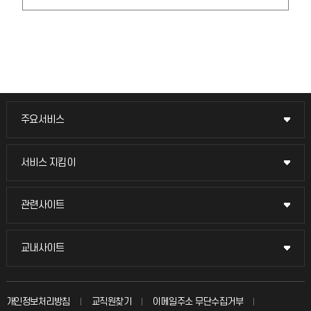
주요서비스
주요서비스
교무회의방송
서비스 지킴이
서비스 지킴이
교수채용
묻고 답하기
관련사이트
관련사이트
시설예약
불친절신고
국방헬프콜
교내사이트
교내사이트
인터넷증명
자주 묻는 질문(FAQ)
발전기금
교수회
입학안내
개인정보처리방침
교직원찾기
이메일주소 무단수집거부
칭찬마당