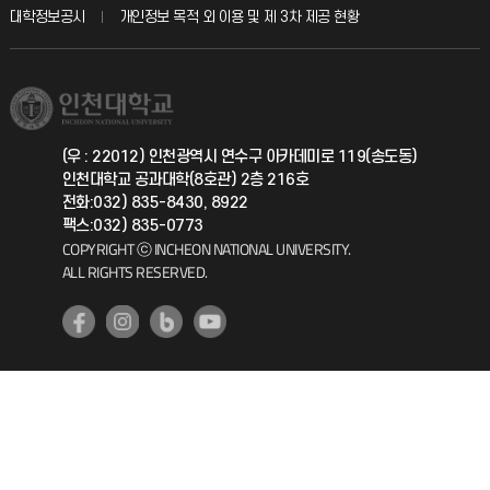
산학협력단
교육혁신본부
대학정보공시
개인정보 목적 외 이용 및 제 3차 제공 현황
직원채용
학생서비스 지킴이
소비자생활협동조합
국제교류과
취업정보(학생)
총동문회
국제지원과
(우 : 22012) 인천광역시 연수구 아카데미로 119(송도동)
인천대학교 공과대학(8호관) 2층 216호
공자아카데미
전화:032) 835-8430, 8922
팩스:032) 835-0773
기초교육원
COPYRIGHT ⓒ INCHEON NATIONAL UNIVERSITY.
ALL RIGHTS RESERVED.
공학교육혁신센터
대학생활상담센터
사회봉사센터
생활원