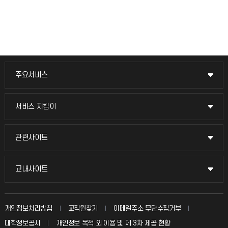
주요서비스
주요서비스
교무회의방송
서비스 지킴이
서비스 지킴이
교수채용
묻고 답하기
관련사이트
관련사이트
시설예약
불친절신고
국방헬프콜
교내사이트
교내사이트
인터넷증명
자주 묻는 질문(FAQ)
발전기금
교수회
입학안내
개인정보처리방침
교직원찾기
이메일주소 무단수집거부
칭찬마당
산학협력단
교육혁신본부
대학정보공시
개인정보 목적 외 이용 및 제 3차 제공 현황