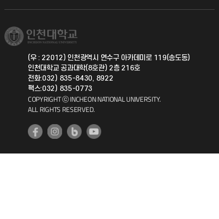
직원채용
학생서비스 지킴이
소비자생활협동조합
국제교류과
취업정보(학생)
총동문회
국제지원과
(우 : 22012) 인천광역시 연수구 아카데미로 119(송도동)
인천대학교 공과대학(8호관) 2층 216호
공자아카데미
전화:032) 835-8430, 8922
팩스:032) 835-0773
기초교육원
COPYRIGHT ⓒ INCHEON NATIONAL UNIVERSITY.
ALL RIGHTS RESERVED.
공학교육혁신센터
대학생활상담센터
사회봉사센터
생활원