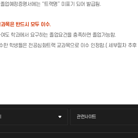
졸업예정증명서에는 “트랙명” 미표기 되어 발급됨.
과목은 반드시 모두 이수.
하여도 학과에서 요구하는 졸업요건을 충족하면 졸업가능함.
한 학생들은 전공심화트랙 교과목으로 이수 인정함.( 세부절차 추후 
이
관련사이트
이
관련사이트
국방헬프콜