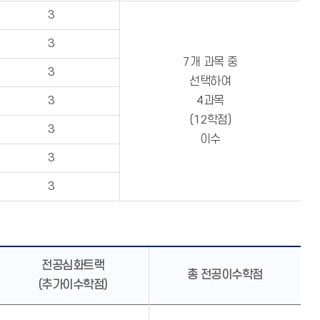
3
3
7개 과목 중
3
선택하여
3
4과목
(12학점)
3
이수
3
3
전공심화트랙
총 전공이수학점
(추가이수학점)