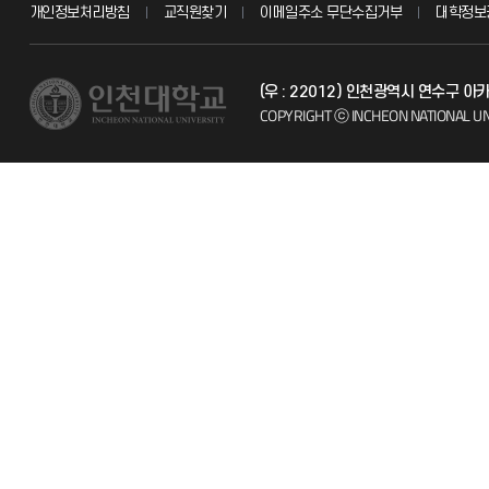
개인정보처리방침
교직원찾기
이메일주소 무단수집거부
대학정보
교수채용
불친절신고
(우 : 22012) 인천광역시 연수구 
시설예약
자주 묻는 질문
COPYRIGHT ⓒ INCHEON NATIONAL UN
인터넷증명
칭찬마당
입학안내
학생서비스 
직원채용
취업정보(학생)