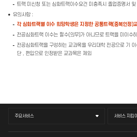
트랙 미신청 또는 심화트랙이수요건 미충족시 졸업증명서 및 
유의사항 :
각 심화트랙별 이수 희망학생은 지정한 공통트랙(중복인정)교
전공심화트랙 이수는 필수(의무)가 아니므로 트랙을 미이수
전공심화트랙을 구성하는 교과목을 우리대학 전공으로 기 이수
단 , 편입으로 인정받은 교과목은 제외
주요서비스
서비스 지킴
주요서비스
서비스 지킴
교무회의방송
묻고 답하기