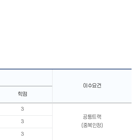
이수요건
학점
3
공통트랙
3
(중복인정)
3