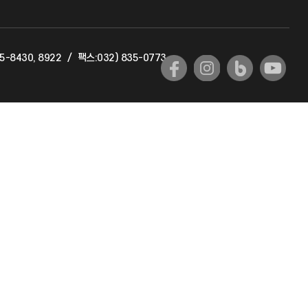
교육혁신본부
5-8430, 8922
/
팩스:032) 835-0773
국제교류과
국제지원과
공자아카데미
기초교육원
공학교육혁신센터
대학생활상담센터
사회봉사센터