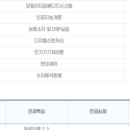
모빌리티임베디드시스템
인공지능개론
능동소자 및 DSP실습
디지털신호처리
전기기기제어론
현대제어
수치해석응용
전공핵심
전공심화
회로이론 1,2