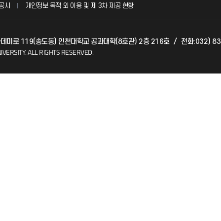
공시
개인정보 목적 외 이용 및 제 3차 제공 현황
발전기금
아카데미로 119(송도동) 인천대학교 공과대학(8호관) 2층 216호
/
전화:032) 83
(FAQ)
산학협력단
IVERSITY.
ALL RIGHTS RESERVED.
소비자생활협동조합
지킴이
총동문회