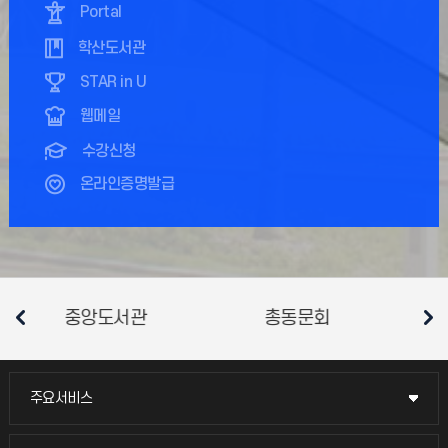
Portal
학산도서관
STAR in U
웹메일
수강신청
온라인증명발급
문회
총학생회
소비자생활협동조합
주요서비스
주요서비스