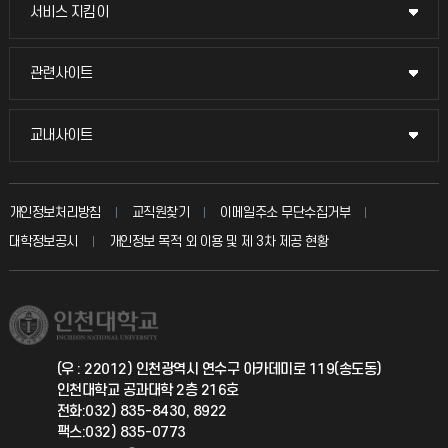
교무회의방송
서비스 지킴이
서비스 지킴이
교수채용
묻고 답하기
관련사이트
관련사이트
시설예약
불친절신고
국방헬프콜
교내사이트
교내사이트
인터넷증명
자주 묻는 질문(FAQ)
발전기금
교수회
입학안내
개인정보처리방침
교직원찾기
이메일주소 무단수집거부
칭찬마당
산학협력단
교육혁신본부
대학정보공시
개인정보 목적 외 이용 및 제 3차 제공 현황
직원채용
학생서비스 지킴이
소비자생활협동조합
국제교류과
취업정보(학생)
총동문회
국제지원과
(우 : 22012) 인천광역시 연수구 아카데미로 119(송도동)
인천대학교 공과대학 2층 216호
공자아카데미
전화:032) 835-8430, 8922
팩스:032) 835-0773
기초교육원