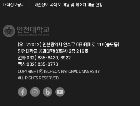
산학협력단
교육혁신본부
대학정보공시
개인정보 목적 외 이용 및 제 3차 제공 현황
직원채용
학생서비스 지킴이
소비자생활협동조합
국제교류과
취업정보(학생)
총동문회
국제지원과
(우 : 22012) 인천광역시 연수구 아카데미로 119(송도동)
인천대학교 공과대학(8호관) 2층 216호
공자아카데미
전화:032) 835-8430, 8922
팩스:032) 835-0773
기초교육원
COPYRIGHT ⓒ INCHEON NATIONAL UNIVERSITY.
ALL RIGHTS RESERVED.
공학교육혁신센터
대학생활상담센터
사회봉사센터
생활원