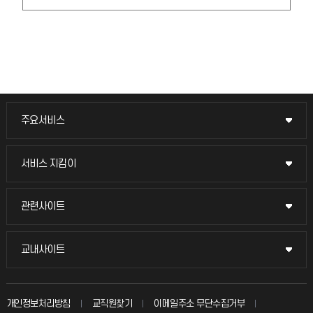
주요서비스
주요서비스
교무회의방송
서비스 지킴이
서비스 지킴이
교수채용
묻고 답하기
관련사이트
관련사이트
시설예약
불친절신고
국방헬프콜
교내사이트
교내사이트
인터넷증명
자주 묻는 질문(FAQ)
발전기금
교수회
입학안내
개인정보처리방침
교직원찾기
이메일주소 무단수집거부
칭찬마당