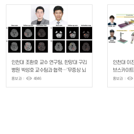
인천대 조환호 교수 연구팀, 한양대 구리
인천대 이진
병원 박성호 교수팀과 협력…‘무증상 뇌
브스카이트
경색’ 자동 탐지 AI 모델 개발
를 위한 셀
홍보과
4846
홍보과
패터닝·AI