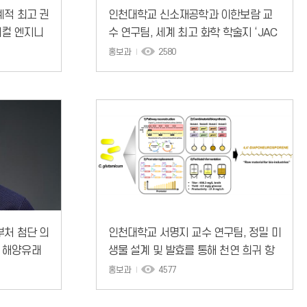
계적 최고 권
인천대학교 신소재공학과 이한보람 교
디컬 엔지니
수 연구팀, 세계 최고 화학 학술지 ‘JAC
neering)
S’ 논문 게재
홍보과
2580
부처 첨단 의
인천대학교 서명지 교수 연구팀, 정밀 미
 해양유래
생물 설계 및 발효를 통해 천연 희귀 항
의료기기 개
산화 소재인 C30 카로티노이드 '4,4′-디
홍보과
4577
아포뉴로스포렌' 세계 최고 수준 656