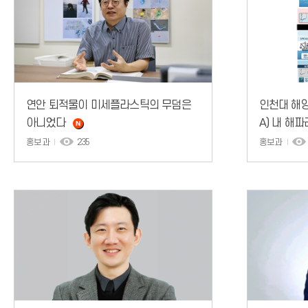
연안 퇴적물이 미세플라스틱의 무덤은
인천대 해양
아니었다
A) 내 해
개발
홍보과
235
홍보과