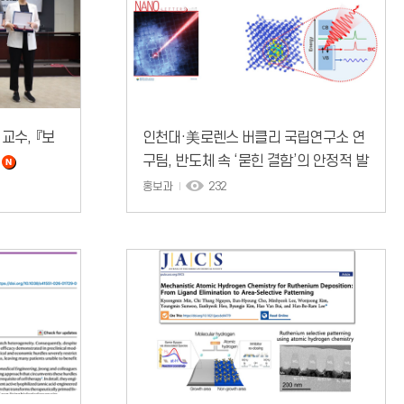
교수, 『보
인천대·美로렌스 버클리 국립연구소 연
구팀, 반도체 속 ‘묻힌 결함’의 안정적 발
광 원리 규명
홍보과
232