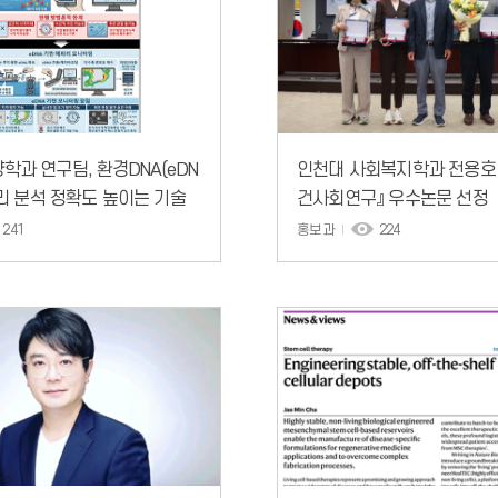
학과 연구팀, 환경DNA(eDN
인천대 사회복지학과 전용호 
파리 분석 정확도 높이는 기술
건사회연구』 우수논문 선정
241
홍보과
224