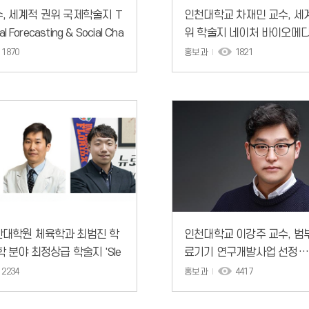
, 세계적 권위 국제학술지 T
인천대학교 차재민 교수, 세
al Forecasting & Social Cha
위 학술지 네이처 바이오메
게재
어링(Nature Biomedical Engi
1870
홍보과
1821
초청 기고문 게재
반대학원 체육학과 최범진 학
인천대학교 이강주 교수, 범
학 분야 최정상급 학술지 'Sle
료기기 연구개발사업 선정…
ine Reviews' 논문 게재
바이오소재 기반 피부재건 
2234
홍보과
4417
발 착수