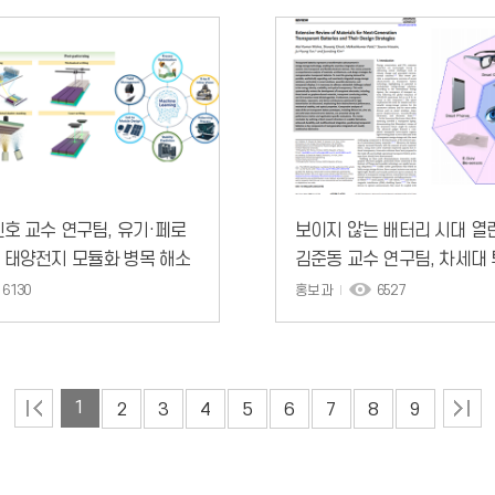
호 교수 연구팀, 유기·페로
보이지 않는 배터리 시대 열
 태양전지 모듈화 병목 해소
김준동 교수 연구팀, 차세대
-투-모듈 격차 줄이는 설계·
저장 기술 제시
6130
홍보과
6527
 활용 전략 제시
1
2
3
4
5
6
7
8
9