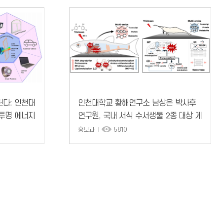
린다: 인천대
인천대학교 황해연구소 남상은 박사후
 투명 에너지
연구원, 국내 서식 수서생물 2종 대상 게
놈 기반 다차원 오믹스 최초 적용 통한
홍보과
5810
수생태계 영향평가 모델 제시