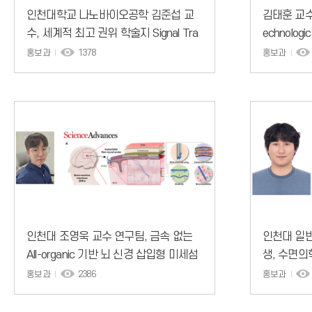
인천대학교 나노바이오공학 김준섭 교
김태훈 교수
수, 세계적 최고 권위 학술지 Signal Tra
echnologic
nsduction and Targeted Therapy 에
nge 논문 
홍보과
1378
홍보과
연구 논문 게재
인천대 조영욱 교수 연구팀, 금속 없는
인천대 일
All-organic 기반 뇌 신경 삽입형 미세섬
생, 수면의
유전극 개발
ep Medic
홍보과
2386
홍보과