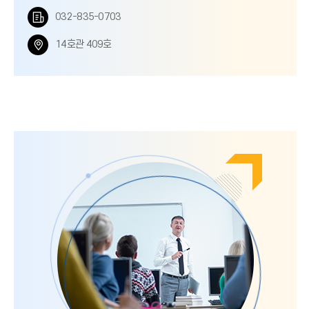
화
팩
032-835-0703
번
스
위
14호관 409호
호
번
치
호