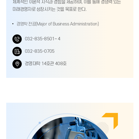
체계적인 이론적 지식과 경험을 제공하며, 이를 통해 경쟁력 있는
미래경영자로 성장시키는 것을 목표로 한다.
경영학 전공(Major of Business Administration)
전
032-835-8501~ 4
화
팩
032-835-0705
번
스
위
경영대학 14호관 408호
호
번
치
호