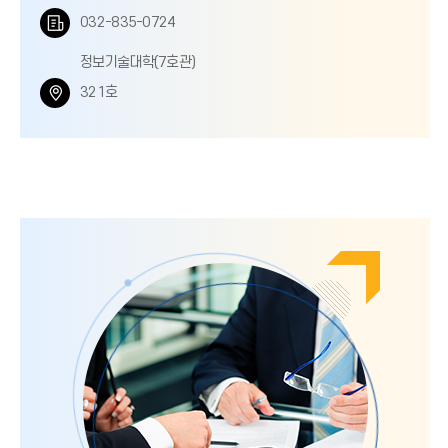
화
팩
032-835-0724
번
스
정보기술대학(7호관)
호
번
위
321호
호
치