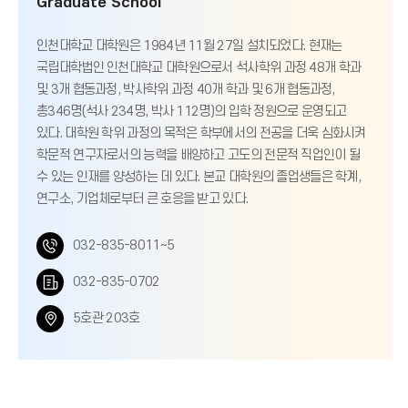
Graduate School
인천대학교 대학원은 1984년 11월 27일 설치되었다. 현재는
국립대학법인 인천대학교 대학원으로서 석사학위 과정 48개 학과
및 3개 협동과정, 박사학위 과정 40개 학과 및 6개 협동과정,
총346명(석사 234명, 박사 112명)의 입학 정원으로 운영되고
있다. 대학원 학위 과정의 목적은 학부에서의 전공을 더욱 심화시켜
학문적 연구자로서의 능력을 배양하고 고도의 전문적 직업인이 될
수 있는 인재를 양성하는 데 있다. 본교 대학원의 졸업생들은 학계,
연구소, 기업체로부터 큰 호응을 받고 있다.
전
032-835-8011~5
화
팩
032-835-0702
번
스
위
5호관 203호
호
번
치
호