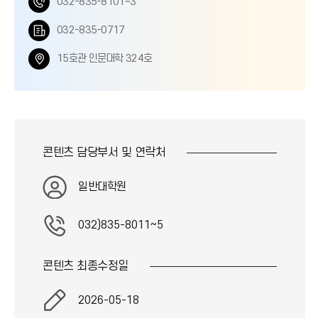
전
032-835-8101~3
화
팩
032-835-0717
번
스
위
15호관 인문대학 324호
호
번
치
호
콘텐츠 담당부서 및
연락처
일반대학원
032)835-8011~5
콘텐츠 최종
수정일
2026-05-18