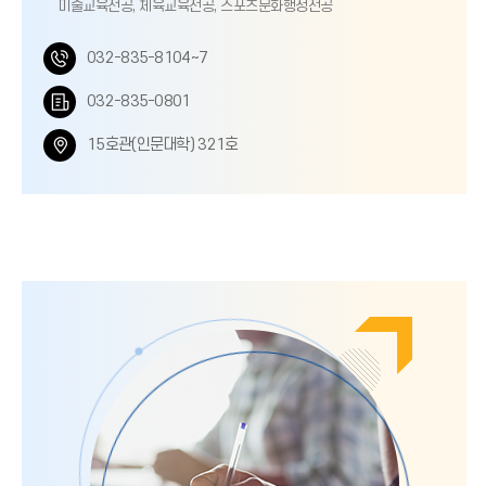
미술교육전공, 체육교육전공, 스포츠문화행정전공
전
032-835-8104~7
화
팩
032-835-0801
번
스
위
15호관(인문대학) 321호
호
번
치
호