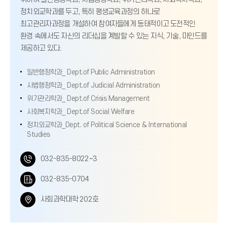
정치외교학과를 두고, 특히 평생교육과정의 하나로
최고관리자과정을 개설하여 참여자들에게 동태적이고 도전적인
환경 속에서도 자신의 리더십을 계발할 수 있는 지식, 기술, 마인드를
제공하고 있다.
일반행정학과_ Dept.of Public Administration
사법행정학과_ Dept.of Judicial Administration
위기관리학과_ Dept.of Crisis Management
사회복지학과_ Dept.of Social Welfare
정치외교학과_Dept. of Political Science & International
Studies
전
032-835-8022~3
화
팩
032-835-0704
번
스
위
사회과학대학 202호
호
번
치
호