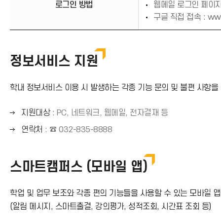
)
로그인 방법
웹메일 로그인 페이지
구글 직접 접속 :
www
정보서비스 지원
학내 정보서비스 이용 시 발생하는 각종 기능 문의 및 불편 사항
오
지원대상
: PC, 네트워크, 웹메일, 전자결재 등
른
오
연락처
: ☎ 032-835-8888
쪽
른
화
쪽
살
스마트캠퍼스 (모바일 앱)
화
표
살
(
표
학업 및 업무 보조와 각종 편의 기능들을 사용할 수 있는 모바일 
→
(
(알림 메시지, 스마트출결, 강의평가, 성적조회, 시간표 조회 등)
)
→