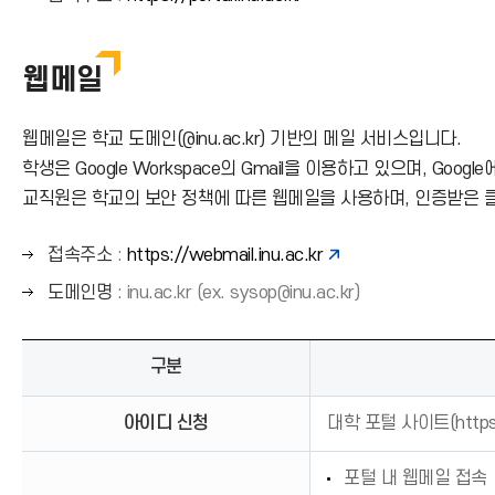
른
쪽
웹메일
화
살
표
웹메일은 학교 도메인(@inu.ac.kr) 기반의 메일 서비스입니다.
(
학생은 Google Workspace의 Gmail을 이용하고 있으며, G
→
교직원은 학교의 보안 정책에 따른 웹메일을 사용하며, 인증받은 클
)
오
접속주소
:
https://webmail.inu.ac.kr
른
오
도메인명
: inu.ac.kr (ex. sysop@inu.ac.kr)
쪽
른
화
쪽
살
구분
화
표
살
(
아이디 신청
대학 포털 사이트(
https
표
→
(
)
→
포털 내 웹메일 접속