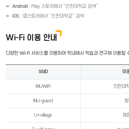
)
오
Android
: Play 스토어에서 “인천대학교 검색”
른
오
iOS
: 앱스토어에서 “인천대학교” 검색
쪽
른
화
쪽
살
Wi-Fi 이용 안내
화
표
살
(
표
다양한 Wi-Fi 서비스를 이용하여 학내에서 학습과 연구에 이용할 
→
(
)
→
)
SSID
이
INUWiFi
인천대학
INU-guest
방
U+village
제