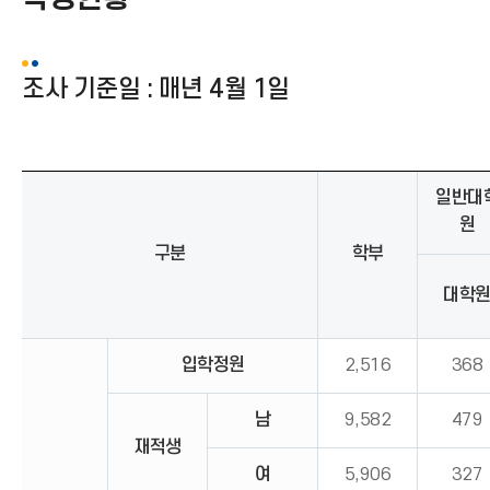
아
이
콘
)
조사 기준일 : 매년 4월 1일
일반대
원
구분
학부
대학
입학정원
2,516
368
남
9,582
479
재적생
여
5,906
327