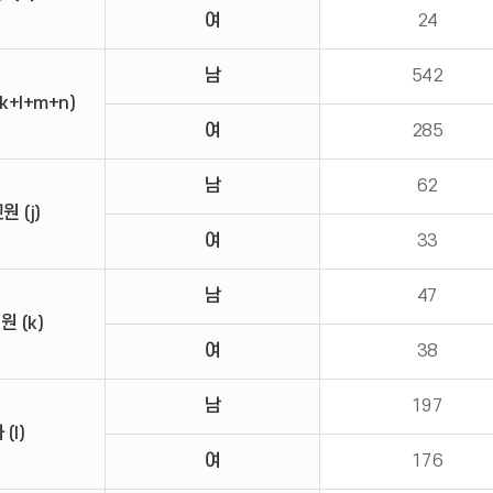
여
24
남
542
k+l+m+n)
여
285
남
62
 (j)
여
33
남
47
 (k)
여
38
남
197
(l)
여
176