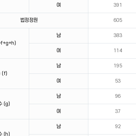
여
391
법정정원
605
남
383
f+g+h)
여
114
남
195
(f)
여
53
남
96
 (g)
여
37
남
92
 (h)