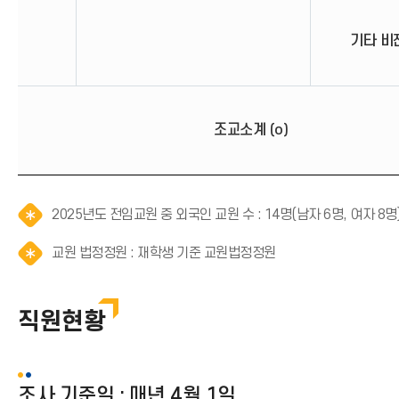
기타 비전
조교소계 (o)
2025년도 전임교원 중 외국인 교원 수 : 14명(남자 6명, 여자 8명
알
교원 법정정원 : 재학생 기준 교원법정정원
림
(
*
직원현황
아
이
콘
)
조사 기준일 : 매년 4월 1일