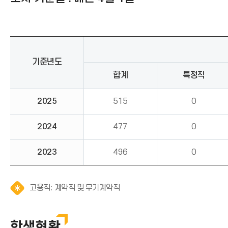
기준년도
합계
특정직
2025
515
0
2024
477
0
2023
496
0
알
고용직: 계약직 및 무기계약직
림
(
*
학생현황