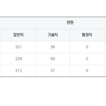
현원
일반직
기술직
별정직
231
59
0
228
60
0
212
57
0