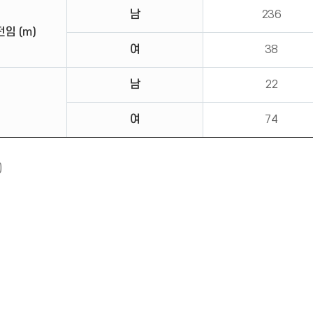
남
236
임 (m)
여
38
남
22
여
74
알
)
림
(
*
아
이
콘
)