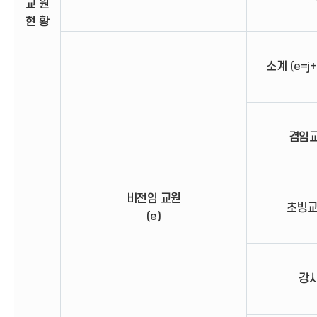
교 원
현 황
소계 (e=j+
겸임교원
비전임 교원
초빙교원
(e)
강사 