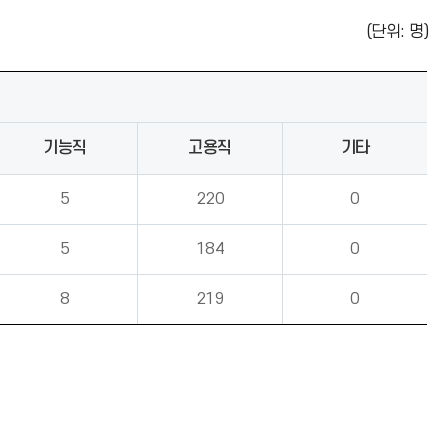
(단위: 명)
기능직
고용직
기타
5
220
0
5
184
0
8
219
0