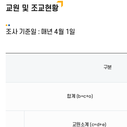
교원 및 조교현황
조사 기준일 : 매년 4월 1일
구분
합계 (b=c+o)
교원소계 (c=d+e)