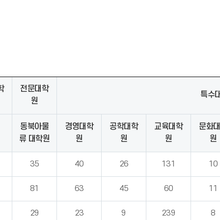
학
전문대학
특수
원
동북아물
경영대학
공학대학
교육대학
문화
원
류 대학원
원
원
원
원
35
40
26
131
10
81
63
45
60
11
29
23
9
239
8