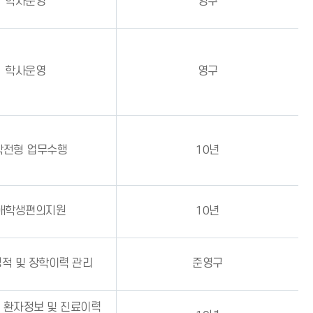
학사운영
영구
학사운영
영구
학전형 업무수행
10년
애학생편의지원
10년
적 및 장학이력 관리
준영구
 환자정보 및 진료이력