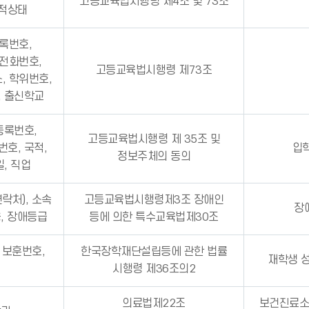
고등교육법시행령 제4조 및 73조
학적상태
등록번호,
집전화번호,
고등교육법시행령 제73조
, 학위번호,
, 출신학교
등록번호,
고등교육법시행령 제 35조 및
호, 국적,
입
정보주체의 동의
, 직업
연락처), 소속
고등교육법시행령제3조 장애인
장
용, 장애등급
등에 의한 특수교육법제30조
, 보훈번호,
한국장학재단설립등에 관한 법률
재학생 성
시행령 제36조의2
의료법제22조
보건진료소