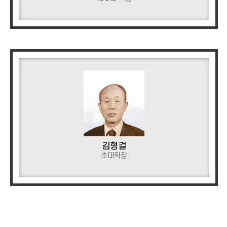
김형걸
초대학장