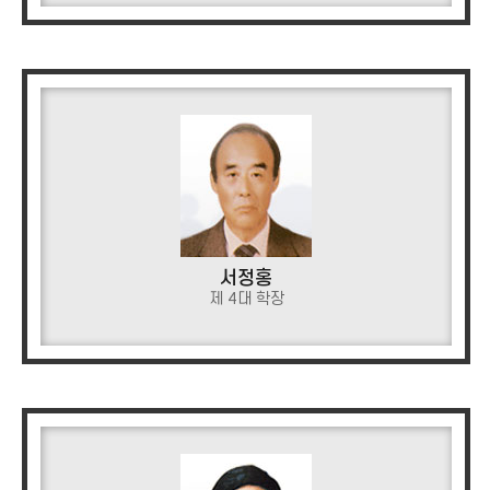
서정홍
제 4대 학장