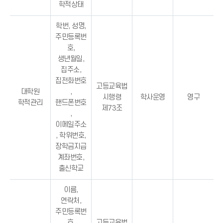
학적상태
학번, 성명,
주민등록번
호,
생년월일,
집주소,
집전화번호
고등교육법
대학원
,
시행령
학사운영
영구
학적관리
핸드폰번호
제73조
,
이메일주소
, 학위번호,
장학금지급
계좌번호,
출신학교
이름,
연락처,
주민등록번
호,
고등교육법