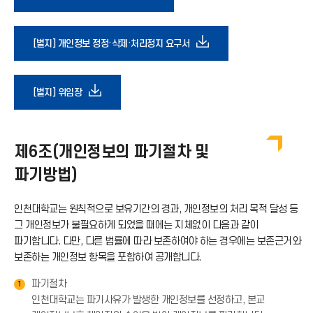
운
다
[별지] 개인정보 정정·삭제·처리정지 요구서
로
운
다
[별지] 위임장
드
로
운
아
드
제6조(개인정보의 파기절차 및
로
이
파기방법)
아
드
콘
인천대학교는 원칙적으로 보유기간의 경과, 개인정보의 처리 목적 달성 등
이
그 개인정보가 불필요하게 되었을 때에는 지체없이 다음과 같이
아
파기합니다. 다만, 다른 법률에 따라 보존하여야 하는 경우에는 보존근거와
콘
보존하는 개인정보 항목을 포함하여 공개합니다.
이
파기절차
1
인천대학교는 파기사유가 발생한 개인정보를 선정하고, 본교
콘