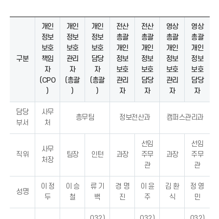
개인
개인
개인
전산
전산
영상
영상
정보
정보
정보
총괄
총괄
총괄
총괄
보호
보호
보호
개인
개인
개인
개인
구분
책임
관리
담당
정보
정보
정보
정보
자
자
자
보호
보호
보호
보호
(CPO
(총괄
(총괄
관리
담당
관리
담당
)
)
)
자
자
자
자
담당
사무
총무팀
정보전산과
캠퍼스관리과
부서
처
선임
선임
사무
직위
팀장
인턴
과장
주무
과장
주무
처장
관
관
이 정
이 승
류 기
경 명
이 윤
김 환
정 영
성명
두
철
백
진
주
식
민
032)
032)
032)