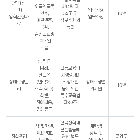
대학 (신·
외국인등록
시행령 제
편)
입학전형
번호,
35조 및
10년
입학전형자
업무수행
여권번호,
정보주체의
료
국적,
동의
출신고교명
, 이메일,
직업
성명, E-
Mail,
고등교육법
핸드폰
시행령제3
장애학생관
(연락처),
조 장애인
장애학생편
10년
리
소속(학과),
등에 의한
의지원
학번,
특수교육법
장애내용,
제30조
장애등급
한국장학재
성명, 학번,
재학생
단설립등에
계좌번호,
성적 및
장학관리
관한 법률
준영구