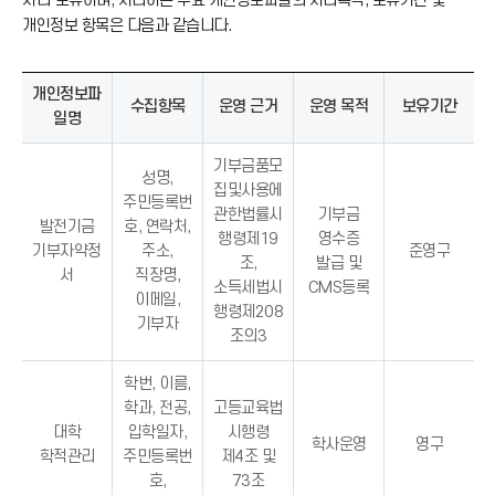
처리·보유하며, 처리하는 주요 개인정보파일의 처리목적, 보유기간 및
개인정보 항목은 다음과 같습니다.
개인정보파
수집항목
운영 근거
운영 목적
보유기간
일명
기부금품모
성명,
집및사용에
주민등록번
관한법률시
기부금
발전기금
호, 연락처,
행령제19
영수증
기부자약정
주소,
준영구
조,
발급 및
서
직장명,
소득세법시
CMS등록
이메일,
행령제208
기부자
조의3
학번, 이름,
학과, 전공,
고등교육법
대학
입학일자,
시행령
학사운영
영구
학적관리
주민등록번
제4조 및
호,
73조