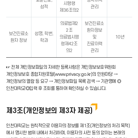
보훈번호,
장학이력
시행령
성적
관리
제36조의2
의료법제2
보건진료소
2조
환자정보
보건진료소
성명, 학번,
의료법시행
및
10년
환자 정보
학과
령제42조
진료이력
의2
관리
☞ 전체 개인정보파일의 자세한 등록사항은 개인정보보호위원회
개인정보보호 종합지원포털(www.privacy.go.kr)의 민원마당 →
개인정보의 열람 등 요구 → 개인정보파일 목록 검색 → 기관명에 ◎
인천대학교◎입력 후 조회를 통하여 확인하실 수 있습니다.
제3조(개인정보의 제3자 제공)
인천대학교는 원칙적으로 이용자의 정보를 제1조(개인정보의 처리 목적)
에서 명시한 범위 내에서 처리하며, 이용자의 사전 동의 없이는 본래의