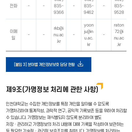
전화
-
-
835-
-
835-
-
835-
9366
9462
9528
yoon
raton
rkb@i
이메
ju@in
72@i
-
-
nu.ac
-
-
일
u.ac.
nu.ac
.kr
kr
.kr
다
[붙임 3] 분야별 개인정보보호 담당 현황
운
제9조(가명정보 처리에 관한 사항)
로
인천대학교는 수집한 개인정보를 특정 개인을 알아볼 수 없도록
드
가명처리하여 통계작성, 과학적 연구, 공익적 기록보존 등을 위하여 처리할
수 있습니다. 가명정보는 재식별되지 않도록 분리하여 별도
아
저장ㆍ관리하고 가명정보의 처리 내용에 대해 기록을 작성하여 보관하는
등 필요한 기술적ㆍ관리적 보호조치를 취합니다. 가명정보를 처리하는