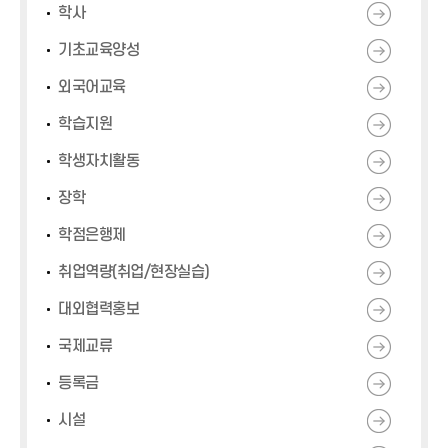
학사
기초교육양성
외국어교육
학습지원
학생자치활동
장학
학점은행제
취업역량(취업/현장실습)
대외협력홍보
국제교류
등록금
시설