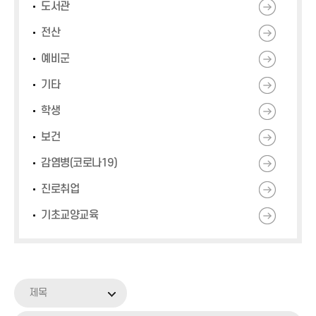
도서관
전산
예비군
기타
학생
보건
감염병(코로나19)
진로취업
기초교양교육
제목