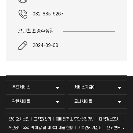
032-835-9267
콘텐츠 최종
수정일
2024-09-09
교무회의방송
묻고 답하기
국방헬프콜
교수회
주요서비스
서비스지킴이
교수채용
불친절신고
발전기금
교육혁신본부
관련사이트
교내사이트
인터넷증명
자주 묻는 질문(FAQ)
산학협력단
국제교류과
찾아오시는길
교직원찾기
이메일주소 무단수집거부
대학정보공시
신고센터
개인정보 목적 외 이용 및 제 3차 제공 현황
기록관리기준표
입학안내
칭찬마당
소비자생활협동조합
매트릭스