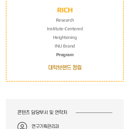
RICH
R
esearch
I
nstitute-
C
entered
H
eightening
INU Brand
Program
대학브랜드 정립
콘텐츠 담당부서 및
연락처
연구기획관리과