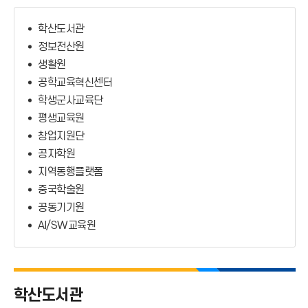
부속기관
학산도서관
부설기관
정보전산원
생활원
공학교육혁신센터
학생군사교육단
평생교육원
창업지원단
공자학원
지역동행플랫폼
중국학술원
공동기기원
AI/SW교육원
학산도서관