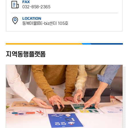
FAX
화
032-858-2365
번
팩
호
LOCATION
스
동북아물류E-biz센터 105호
번
위
호
치
지역동행플랫폼