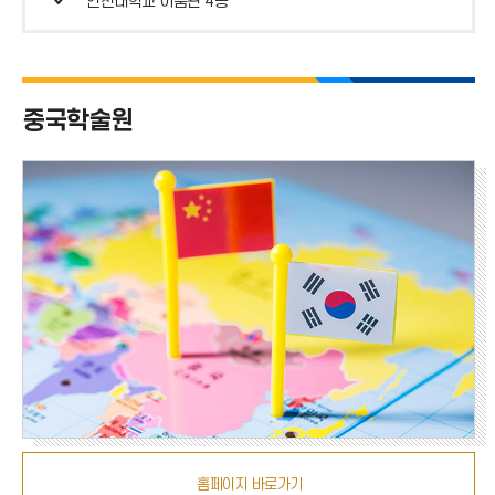
인천대학교 이룸관 4층
번
위
호
치
중국학술원
홈페이지 바로가기