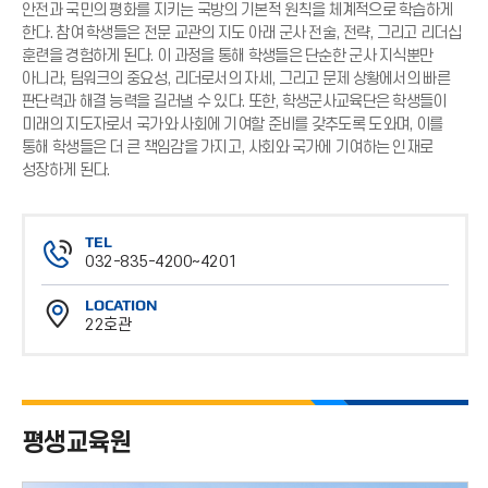
안전과 국민의 평화를 지키는 국방의 기본적 원칙을 체계적으로 학습하게
한다. 참여 학생들은 전문 교관의 지도 아래 군사 전술, 전략, 그리고 리더십
훈련을 경험하게 된다. 이 과정을 통해 학생들은 단순한 군사 지식뿐만
아니라, 팀워크의 중요성, 리더로서의 자세, 그리고 문제 상황에서의 빠른
판단력과 해결 능력을 길러낼 수 있다. 또한, 학생군사교육단은 학생들이
미래의 지도자로서 국가와 사회에 기여할 준비를 갖추도록 도와며, 이를
통해 학생들은 더 큰 책임감을 가지고, 사회와 국가에 기여하는 인재로
성장하게 된다.
TEL
032-835-4200~4201
전
LOCATION
화
22호관
번
위
호
치
평생교육원