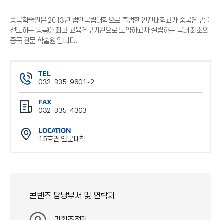
중국학술원은 2013년 법인국립대학으로 출범한 인천대학교가 중국연구를
선도하는 동북아 최고 교육연구기관으로 도약하고자 설립하는 국내 최초의
중국 전문 학술원 입니다.
TEL
032-835-9601~2
전
FAX
화
032-835-4363
번
팩
호
LOCATION
스
15호관 인문대학
번
위
호
치
콘텐츠 담당부서 및
연락처
기획조정과