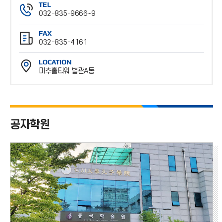
TEL
032-835-9666~9
전
FAX
화
032-835-4161
번
팩
호
LOCATION
스
미추홀타워 별관A동
번
위
호
치
공자학원