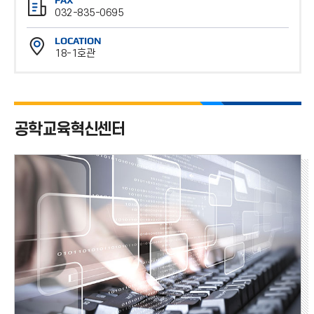
화
032-835-0695
번
팩
호
LOCATION
스
18-1호관
번
위
호
치
공학교육혁신센터