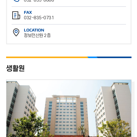
032-835-8888
전
FAX
화
032-835-0731
번
팩
호
LOCATION
스
정보전산원 2층
번
위
호
치
생활원