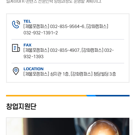
설계하며 K-콘텐츠 전문인력 양성과정도 운영할 계획이다.
TEL
[제물포캠퍼스] 032-835-9564~6, [강화캠퍼스]
032-932-1391~2
전
FAX
화
[제물포캠퍼스] 032-835-4907, [강화캠퍼스] 032-
번
932-1393
호
팩
LOCATION
스
[제물포캠퍼스] 성지관 1층, [강화캠퍼스] 청담빌딩 3층
번
위
호
치
창업지원단