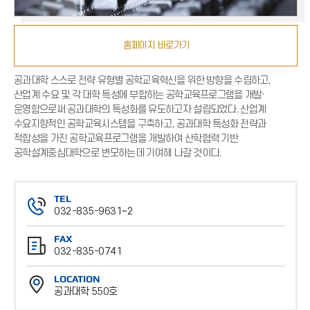
홈페이지 바로가기
공과대학 스스로 전략 유형별 공학교육혁신을 위한 방향을 수립하고,
산업계 수요 및 각 대학 특성에 부합하는 공학교육프로그램을 개발·
운영함으로써 공과대학의 특성화를 유도하고자 설립되었다. 산업계
수요지향적인 공학교육시스템을 구축하고, 공과대학 특성화 전략과
적합성을 가진 공학교육프로그램을 개발하여 산학협력 기반
공학설계중심대학으로 변모하는데 기여해 나갈 것이다.
TEL
032-835-9631~2
전
FAX
화
032-835-0741
번
팩
호
LOCATION
스
공과대학 550호
번
위
호