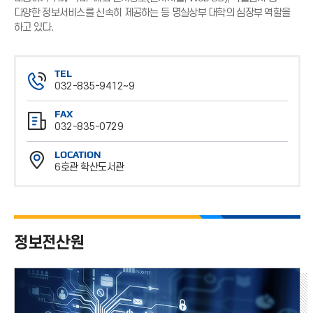
다양한 정보서비스를 신속히 제공하는 등 명실상부 대학의 심장부 역할을
하고 있다.
TEL
032-835-9412~9
전
FAX
화
032-835-0729
번
팩
호
LOCATION
스
6호관 학산도서관
번
위
호
치
정보전산원